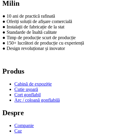
Milin
● 10 ani de practică rafinată
● Oferiți soluții de afișare comercială
● Instalații de fabricație de la stat
● Standarde de înaltă calitate
● Timp de producție scurt de producție
● 150+ lucrători de producție cu experiență
● Design revoluționar și inovator
Produs
Cabină de expoziție
Cutie ușoară
Cort gonflabil
Arc / coloană gonflabilă
Despre
Companie
Caz