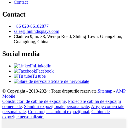
Contact
Contact
+86 020-86182877
sales@milindisplays.com
Clădirea 9, nr. 38, Wenqu Road, Shiling Town, Guangzhou,
Guangdong, China
Social media
LinkedIn
Facebook
Tu tube
Stare de nervozitate
© Copyright - 2010-2024: Toate drepturile rezervate.
Sitemap
-
AMP
Mobile
Constructori de cabine de expoziție
,
Proiectare cabină de expoziții
comerciale
,
Standuri expoziționale personalizate
,
Afișaje comerciale
personalizate
,
Construcția standului expozițional
,
Cabine de
expoziție personalizate
,