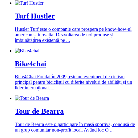
Turf Hustler
Hustler Turf este o companie care prospera pe know-how-ul
american și inovația. Dezvoltarea de noi produse și
îmbunătățirea existentă pe ...
Bike4chai
Bike4Chai Fondat în 2009, este un eveniment de ciclism
principal pentru bicicliștii cu diferite niveluri de abilități și un
lider internațional ...
Tour de Bearra
Tour de Bearra este o participare în masă sportivă, condusă de
un grup comunitar non-profit local. Având loc O ...