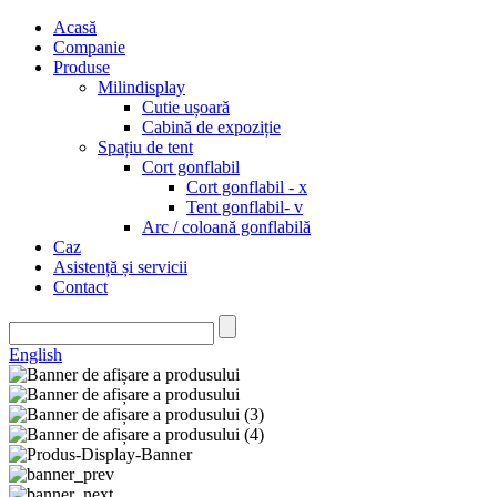
Acasă
Companie
Produse
Milindisplay
Cutie ușoară
Cabină de expoziție
Spațiu de tent
Cort gonflabil
Cort gonflabil - x
Tent gonflabil- v
Arc / coloană gonflabilă
Caz
Asistență și servicii
Contact
English