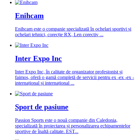
Enihcam
Enihcam este o companie specializată în ochelari sportivi și
ochelari tehnici, corecție RX, Len corectiv ...
Inter Expo Inc
Inter Expo Inc, în calitate de organizator profesionist și
faimos, oferă o gamă completă de servicii pentru ex -ex -ex -
internațional și internațional ...
Sport de pasiune
Passion Sports este o nouă companie din Caledonia,
specializată în proiectarea și personalizarea echipamentelor
sportive de înaltă calitate. EST...