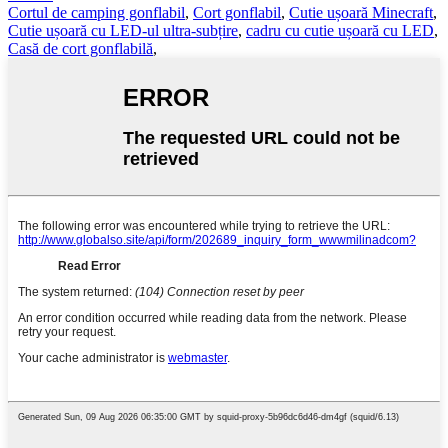
Cortul de camping gonflabil
,
Cort gonflabil
,
Cutie ușoară Minecraft
,
Cutie ușoară cu LED-ul ultra-subțire
,
cadru cu cutie ușoară cu LED
,
Casă de cort gonflabilă
,