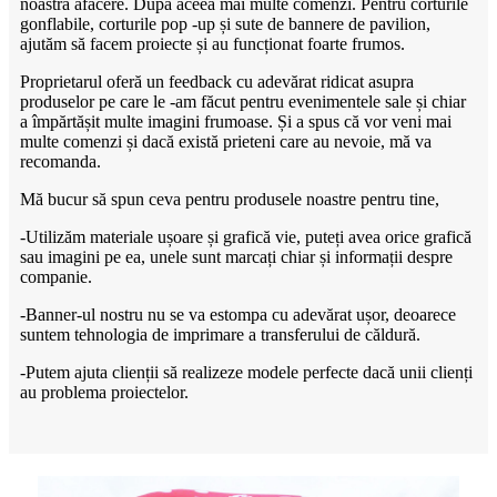
noastră afacere. După aceea mai multe comenzi. Pentru corturile
gonflabile, corturile pop -up și sute de bannere de pavilion,
ajutăm să facem proiecte și au funcționat foarte frumos.
Proprietarul oferă un feedback cu adevărat ridicat asupra
produselor pe care le -am făcut pentru evenimentele sale și chiar
a împărtășit multe imagini frumoase. Și a spus că vor veni mai
multe comenzi și dacă există prieteni care au nevoie, mă va
recomanda.
Mă bucur să spun ceva pentru produsele noastre pentru tine,
-Utilizăm materiale ușoare și grafică vie, puteți avea orice grafică
sau imagini pe ea, unele sunt marcați chiar și informații despre
companie.
-Banner-ul nostru nu se va estompa cu adevărat ușor, deoarece
suntem tehnologia de imprimare a transferului de căldură.
-Putem ajuta clienții să realizeze modele perfecte dacă unii clienți
au problema proiectelor.