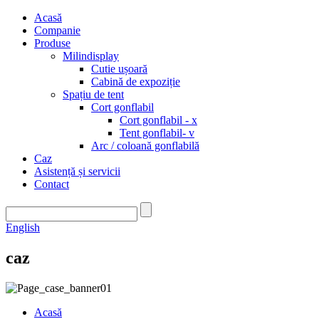
Acasă
Companie
Produse
Milindisplay
Cutie ușoară
Cabină de expoziție
Spațiu de tent
Cort gonflabil
Cort gonflabil - x
Tent gonflabil- v
Arc / coloană gonflabilă
Caz
Asistență și servicii
Contact
English
caz
Acasă