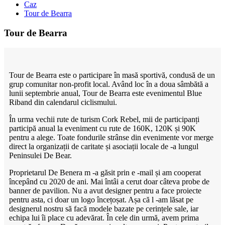
Caz
Tour de Bearra
Tour de Bearra
Tour de Bearra este o participare în masă sportivă, condusă de un
grup comunitar non-profit local. Având loc în a doua sâmbătă a
lunii septembrie anual, Tour de Bearra este evenimentul Blue
Riband din calendarul ciclismului.
În urma vechii rute de turism Cork Rebel, mii de participanți
participă anual la eveniment cu rute de 160K, 120K și 90K
pentru a alege. Toate fondurile strânse din evenimente vor merge
direct la organizații de caritate și asociații locale de -a lungul
Peninsulei De Bear.
Proprietarul De Benera m -a găsit prin e -mail și am cooperat
începând cu 2020 de ani. Mai întâi a cerut doar câteva probe de
banner de pavilion. Nu a avut designer pentru a face proiecte
pentru asta, ci doar un logo încețoșat. Așa că l -am lăsat pe
designerul nostru să facă modele bazate pe cerințele sale, iar
echipa lui îi place cu adevărat. În cele din urmă, avem prima