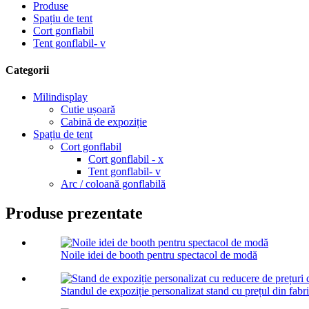
Produse
Spațiu de tent
Cort gonflabil
Tent gonflabil- v
Categorii
Milindisplay
Cutie ușoară
Cabină de expoziție
Spațiu de tent
Cort gonflabil
Cort gonflabil - x
Tent gonflabil- v
Arc / coloană gonflabilă
Produse prezentate
Noile idei de booth pentru spectacol de modă
Standul de expoziție personalizat stand cu prețul din fabric