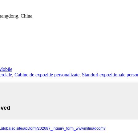
Guangdong, China
obile
erciale
,
Cabine de expoziție personalizate
,
Standuri expoziționale perso