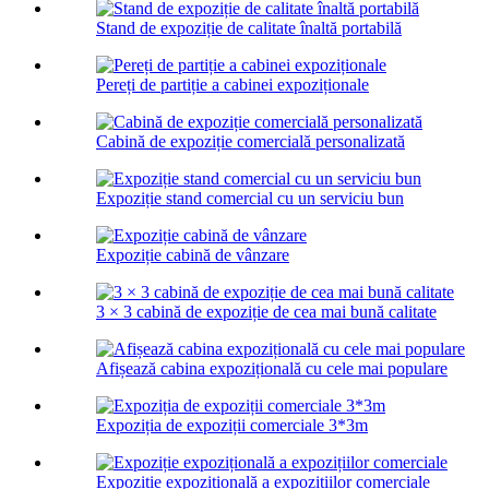
Stand de expoziție de calitate înaltă portabilă
Pereți de partiție a cabinei expoziționale
Cabină de expoziție comercială personalizată
Expoziție stand comercial cu un serviciu bun
Expoziție cabină de vânzare
3 × 3 cabină de expoziție de cea mai bună calitate
Afișează cabina expozițională cu cele mai populare
Expoziția de expoziții comerciale 3*3m
Expoziție expozițională a expozițiilor comerciale