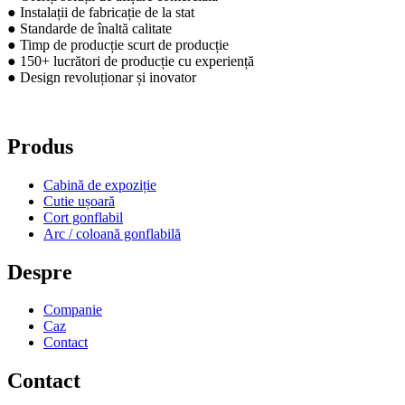
● Instalații de fabricație de la stat
● Standarde de înaltă calitate
● Timp de producție scurt de producție
● 150+ lucrători de producție cu experiență
● Design revoluționar și inovator
Produs
Cabină de expoziție
Cutie ușoară
Cort gonflabil
Arc / coloană gonflabilă
Despre
Companie
Caz
Contact
Contact