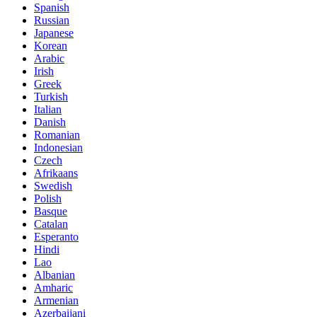
Spanish
Russian
Japanese
Korean
Arabic
Irish
Greek
Turkish
Italian
Danish
Romanian
Indonesian
Czech
Afrikaans
Swedish
Polish
Basque
Catalan
Esperanto
Hindi
Lao
Albanian
Amharic
Armenian
Azerbaijani