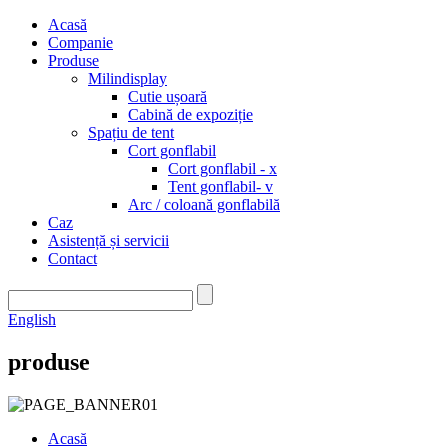
Acasă
Companie
Produse
Milindisplay
Cutie ușoară
Cabină de expoziție
Spațiu de tent
Cort gonflabil
Cort gonflabil - x
Tent gonflabil- v
Arc / coloană gonflabilă
Caz
Asistență și servicii
Contact
English
produse
Acasă