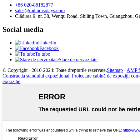
+86 020-86182877
sales@milindisplays.com
Clădirea 9, nr. 38, Wenqu Road, Shiling Town, Guangzhou, 
Social media
LinkedIn
Facebook
Tu tube
Stare de nervozitate
© Copyright - 2010-2024: Toate drepturile rezervate.
Sitemap
-
AMP M
Construcția standului expozițional
,
Proiectare cabină de expoziții com
expoziție
,