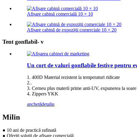
Afișare cabină comercială 10 × 10
Afișare cabină de expoziții comerciale 10 × 20
Tent gonflabil- v
Un cort de valuri gonflabile festive pentru 
1. 400D Material rezistent la temperaturi ridicate
2..
3. Cerneu plus materii prime anti-UV, expunerea la soare
4. Zippers YKK
anchetă
detaliu
Milin
● 10 ani de practică rafinată
● Oferiți soluții de afișare comercială