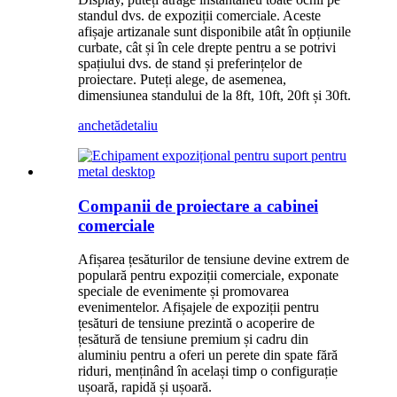
standul dvs. de expoziții comerciale. Aceste
afișaje artizanale sunt disponibile atât în ​​opțiunile
curbate, cât și în cele drepte pentru a se potrivi
spațiului dvs. de stand și preferințelor de
proiectare. Puteți alege, de asemenea,
dimensiunea standului de la 8ft, 10ft, 20ft și 30ft.
anchetă
detaliu
Companii de proiectare a cabinei
comerciale
Afișarea țesăturilor de tensiune devine extrem de
populară pentru expoziții comerciale, exponate
speciale de evenimente și promovarea
evenimentelor. Afișajele de expoziții pentru
țesături de tensiune prezintă o acoperire de
țesătură de tensiune premium și cadru din
aluminiu pentru a oferi un perete din spate fără
riduri, menținând în același timp o configurație
ușoară, rapidă și ușoară.