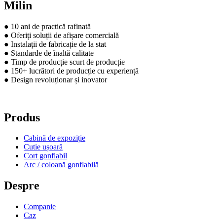
Milin
● 10 ani de practică rafinată
● Oferiți soluții de afișare comercială
● Instalații de fabricație de la stat
● Standarde de înaltă calitate
● Timp de producție scurt de producție
● 150+ lucrători de producție cu experiență
● Design revoluționar și inovator
Produs
Cabină de expoziție
Cutie ușoară
Cort gonflabil
Arc / coloană gonflabilă
Despre
Companie
Caz