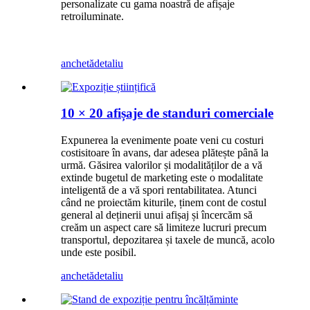
personalizate cu gama noastră de afișaje
retroiluminate.
anchetă
detaliu
10 × 20 afișaje de standuri comerciale
Expunerea la evenimente poate veni cu costuri
costisitoare în avans, dar adesea plătește până la
urmă. Găsirea valorilor și modalităților de a vă
extinde bugetul de marketing este o modalitate
inteligentă de a vă spori rentabilitatea. Atunci
când ne proiectăm kiturile, ținem cont de costul
general al deținerii unui afișaj și încercăm să
creăm un aspect care să limiteze lucruri precum
transportul, depozitarea și taxele de muncă, acolo
unde este posibil.
anchetă
detaliu