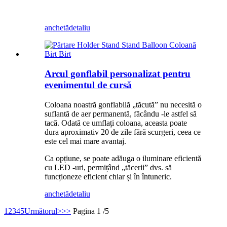
anchetă
detaliu
Arcul gonflabil personalizat pentru
evenimentul de cursă
Coloana noastră gonflabilă „tăcută” nu necesită o
suflantă de aer permanentă, făcându -le astfel să
tacă. Odată ce umflați coloana, aceasta poate
dura aproximativ 20 de zile fără scurgeri, ceea ce
este cel mai mare avantaj.
Ca opțiune, se poate adăuga o iluminare eficientă
cu LED -uri, permițând „tăcerii” dvs. să
funcționeze eficient chiar și în întuneric.
anchetă
detaliu
1
2
3
4
5
Următorul>
>>
Pagina 1 /5