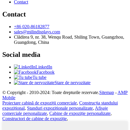
Contact
Contact
+86 020-86182877
sales@milindisplays.com
Clădirea 9, nr. 38, Wenqu Road, Shiling Town, Guangzhou,
Guangdong, China
Social media
LinkedIn
Facebook
Tu tube
Stare de nervozitate
© Copyright - 2010-2024: Toate drepturile rezervate.
Sitemap
-
AMP
Mobile
Proiectare cabină de expoziții comerciale
,
Construcția standului
expozițional
,
Standuri expoziționale personalizate
,
Afișaje
comerciale personalizate
,
Cabine de expoziție personalizate
,
Constructori de cabine de expoziție
,