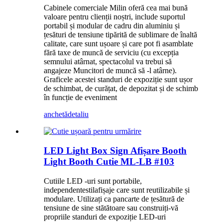
Cabinele comerciale Milin oferă cea mai bună
valoare pentru clienții noștri, include suportul
portabil și modular de cadru din aluminiu și
țesături de tensiune tipărită de sublimare de înaltă
calitate, care sunt ușoare și care pot fi asamblate
fără taxe de muncă de serviciu (cu excepția
semnului atârnat, spectacolul va trebui să
angajeze Muncitori de muncă să -l atârne).
Graficele acestei standuri de expoziție sunt ușor
de schimbat, de curățat, de depozitat și de schimb
în funcție de eveniment
anchetă
detaliu
LED Light Box Sign Afișare Booth
Light Booth Cutie ML-LB #103
Cutiile LED -uri sunt portabile,
independente
stil
afișaje care sunt reutilizabile și
modulare. Utilizați ca pancarte de țesătură de
tensiune de sine stătătoare sau construiți-vă
propriile standuri de expoziție LED-uri