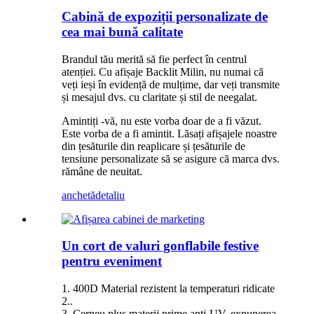
Cabină de expoziții personalizate de
cea mai bună calitate
Brandul tău merită să fie perfect în centrul
atenției. Cu afișaje Backlit Milin, nu numai că
veți ieși în evidență de mulțime, dar veți transmite
și mesajul dvs. cu claritate și stil de neegalat.
Amintiți -vă, nu este vorba doar de a fi văzut.
Este vorba de a fi amintit. Lăsați afișajele noastre
din țesăturile din reaplicare și țesăturile de
tensiune personalizate să se asigure că marca dvs.
rămâne de neuitat.
anchetă
detaliu
Un cort de valuri gonflabile festive
pentru eveniment
1. 400D Material rezistent la temperaturi ridicate
2..
3. Cerneu plus materii prime anti-UV, expunerea