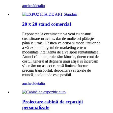
anchetă
detaliu
20 x 20 stand comercial
Exponarea la evenimente va veni cu costuri
costisitoare în avans, dar de multe ori plătește
până la urmă. Găsirea valorilor și modalităților de
a vă extinde bugetul de marketing este o
modalitate inteligentă de a vă spori rentabilitatea.
Atunci când ne proiectăm kiturile, ținem cont de
costul general al deținerii unui afișaj și încercăm
să creăm un aspect care să limiteze lucruri
precum transportul, depozitarea și taxele de
muncă, acolo unde este posibil.
anchetă
detaliu
Proiectare cabină de expoziții
personalizate