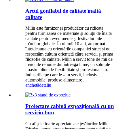
Arcul gonflabil de calitate înaltă
calitate
Milin este furnizor și producător cu ridicata
pentru furnizarea de materiale și soluții de înaltă
calitate pentru evenimente și festivaluri ale
mărcilor globale. În ultimii 10 ani, am urmat
întotdeauna cu orientările companiei strict și ne
respectăm cultura orientată către servicii și prima
filozofie de calitate. Milin a servit tone de mii de
mărci de renume din întreaga lume, cu soluțiile
noastre pline de flexibilitate și profesionalism.
Industriile pe care le -am servit, inclusiv
automobile, produse alimentare ...
anchetă
detaliu
Proiectare cabină expozițională cu un
serviciu bun
Cu afișele foarte apreciate ale țesăturilor Milin
Display, puteți atrage instantaneu toate ochii pe