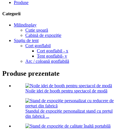
Produse
Categorii
Milindisplay
Cutie ușoară
Cabină de expoziție
Spațiu de tent
Cort gonflabil
Cort gonflabil - x
Tent gonflabil- v
Arc / coloană gonflabilă
Produse prezentate
Noile idei de booth pentru spectacol de modă
Standul de expoziție personalizat stand cu prețul
din fabrică ...