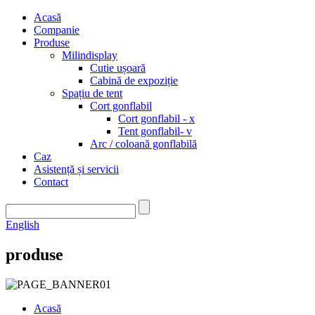
Acasă
Companie
Produse
Milindisplay
Cutie ușoară
Cabină de expoziție
Spațiu de tent
Cort gonflabil
Cort gonflabil - x
Tent gonflabil- v
Arc / coloană gonflabilă
Caz
Asistență și servicii
Contact
English
produse
Acasă