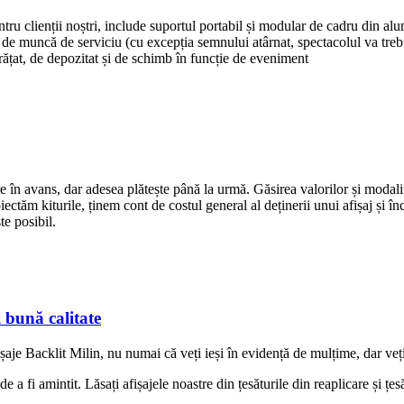
u clienții noștri, include suportul portabil și modular de cadru din alumi
axe de muncă de serviciu (cu excepția semnului atârnat, spectacolul va tre
rățat, de depozitat și de schimb în funcție de eveniment
 în avans, dar adesea plătește până la urmă. Găsirea valorilor și modali
oiectăm kiturile, ținem cont de costul general al deținerii unui afișaj și
te posibil.
 bună calitate
ișaje Backlit Milin, nu numai că veți ieși în evidență de mulțime, dar veți 
e a fi amintit. Lăsați afișajele noastre din țesăturile din reaplicare și ț