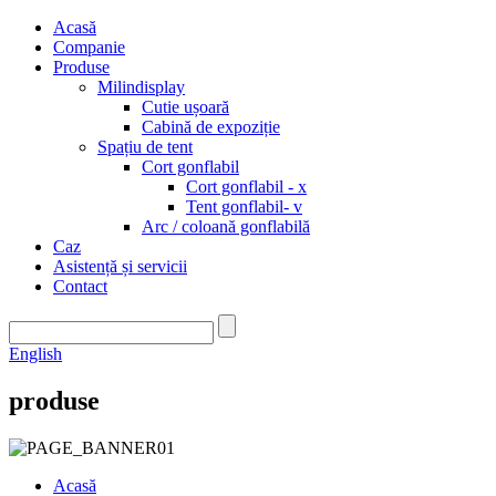
Acasă
Companie
Produse
Milindisplay
Cutie ușoară
Cabină de expoziție
Spațiu de tent
Cort gonflabil
Cort gonflabil - x
Tent gonflabil- v
Arc / coloană gonflabilă
Caz
Asistență și servicii
Contact
English
produse
Acasă