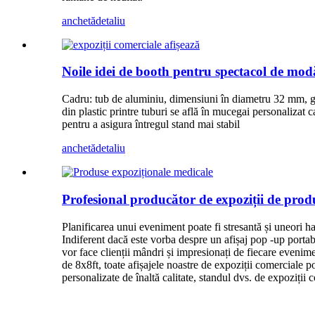
anchetă
detaliu
Noile idei de booth pentru spectacol de mod
Cadru: tub de aluminiu, dimensiuni în diametru 32 mm, gro
din plastic printre tuburi se află în mucegai personalizat 
pentru a asigura întregul stand mai stabil
anchetă
detaliu
Profesional producător de expoziții de prod
Planificarea unui eveniment poate fi stresantă și uneori ha
Indiferent dacă este vorba despre un afișaj pop -up portabi
vor face clienții mândri și impresionați de fiecare evenim
de 8x8ft, toate afișajele noastre de expoziții comerciale p
personalizate de înaltă calitate, standul dvs. de expoziți