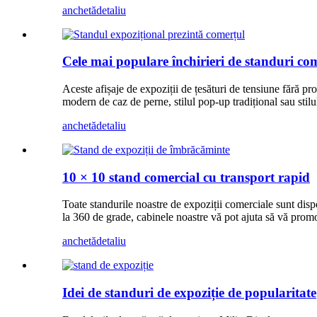
anchetă
detaliu
Cele mai populare închirieri de standuri co
Aceste afișaje de expoziții de țesături de tensiune fără pr
modern de caz de perne, stilul pop-up tradițional sau stilu
anchetă
detaliu
10 × 10 stand comercial cu transport rapid
Toate standurile noastre de expoziții comerciale sunt dispon
la 360 de grade, cabinele noastre vă pot ajuta să vă prom
anchetă
detaliu
Idei de standuri de expoziție de popularitate