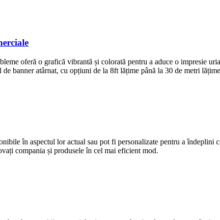
merciale
obleme oferă o grafică vibrantă și colorată pentru a aduce o impresie uria
l de banner atârnat, cu opțiuni de la 8ft lățime până la 30 de metri lățime
ibile în aspectul lor actual sau pot fi personalizate pentru a îndeplini ce
ovați compania și produsele în cel mai eficient mod.