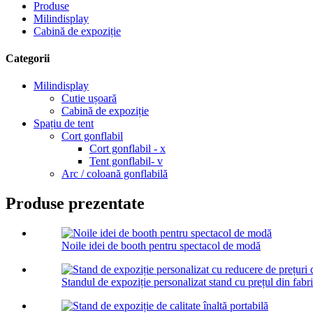
Produse
Milindisplay
Cabină de expoziție
Categorii
Milindisplay
Cutie ușoară
Cabină de expoziție
Spațiu de tent
Cort gonflabil
Cort gonflabil - x
Tent gonflabil- v
Arc / coloană gonflabilă
Produse prezentate
Noile idei de booth pentru spectacol de modă
Standul de expoziție personalizat stand cu prețul din fabric