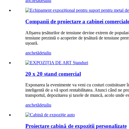
anchetă
detaliu
Companii de proiectare a cabinei comercial
Afișarea țesăturilor de tensiune devine extrem de popular
tensiune prezintă o acoperire de țesătură de tensiune prem
ușoară.
anchetă
detaliu
20 x 20 stand comercial
Exponarea la evenimente va veni cu costuri costisitoare în
inteligentă de a vă spori rentabilitatea. Atunci când ne pr
transportul, depozitarea și taxele de muncă, acolo unde es
anchetă
detaliu
Proiectare cabină de expoziții personalizate