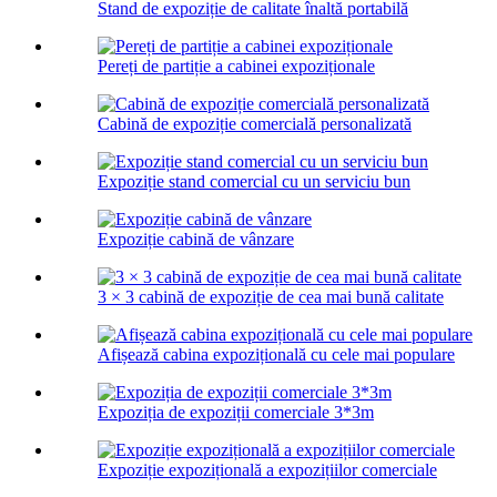
Stand de expoziție de calitate înaltă portabilă
Pereți de partiție a cabinei expoziționale
Cabină de expoziție comercială personalizată
Expoziție stand comercial cu un serviciu bun
Expoziție cabină de vânzare
3 × 3 cabină de expoziție de cea mai bună calitate
Afișează cabina expozițională cu cele mai populare
Expoziția de expoziții comerciale 3*3m
Expoziție expozițională a expozițiilor comerciale