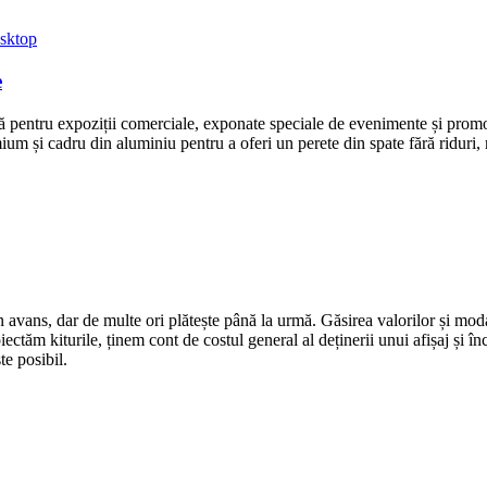
e
ă pentru expoziții comerciale, exponate speciale de evenimente și promov
ium și cadru din aluminiu pentru a oferi un perete din spate fără riduri, 
 avans, dar de multe ori plătește până la urmă. Găsirea valorilor și moda
oiectăm kiturile, ținem cont de costul general al deținerii unui afișaj și
te posibil.