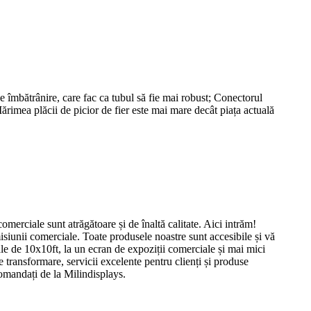
îmbătrânire, care fac ca tubul să fie mai robust; Conectorul
Mărimea plăcii de picior de fier este mai mare decât piața actuală
merciale sunt atrăgătoare și de înaltă calitate. Aici intrăm!
misiunii comerciale. Toate produsele noastre sunt accesibile și vă
ale de 10x10ft, la un ecran de expoziții comerciale și mai mici
e transformare, servicii excelente pentru clienți și produse
comandați de la Milindisplays.