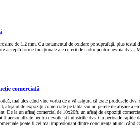
ă
sime de 1,2 mm. Cu tratamentul de oxidare pe suprafață, plus testul de 
care acceptă forme funcționale ale cererii de cadru pentru nevoia dvs .; 
ucție comercială
otică, mai ales când vine vorba de a vă asigura că toate produsele dvs. co
l, afișajul de expoziții comerciale pe tablă sau un perete de afișare a e
ent. De la un afișaj comercial de 10x20ft, un afișaj de expoziții comerci
ot fi personalizate pentru nevoile și industriile dvs. Cu perioade rapide d
i comerciale poate fi cel mai impresionant dintre concurență atunci când 