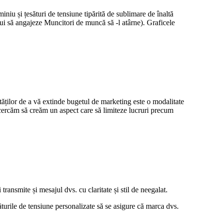
niu și țesături de tensiune tipărită de sublimare de înaltă
bui să angajeze Muncitori de muncă să -l atârne). Graficele
tăților de a vă extinde bugetul de marketing este o modalitate
 încercăm să creăm un aspect care să limiteze lucruri precum
transmite și mesajul dvs. cu claritate și stil de neegalat.
esăturile de tensiune personalizate să se asigure că marca dvs.