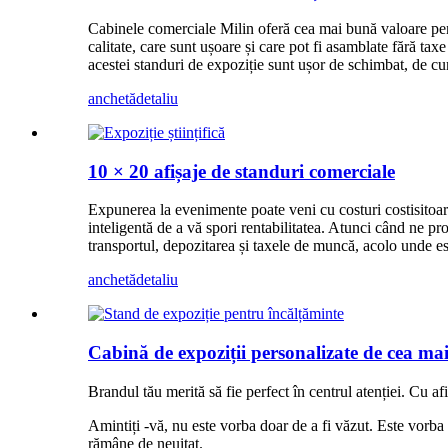
Cabinele comerciale Milin oferă cea mai bună valoare pentr
calitate, care sunt ușoare și care pot fi asamblate fără t
acestei standuri de expoziție sunt ușor de schimbat, de cu
anchetă
detaliu
10 × 20 afișaje de standuri comerciale
Expunerea la evenimente poate veni cu costuri costisitoare
inteligentă de a vă spori rentabilitatea. Atunci când ne pr
transportul, depozitarea și taxele de muncă, acolo unde es
anchetă
detaliu
Cabină de expoziții personalizate de cea mai
Brandul tău merită să fie perfect în centrul atenției. Cu af
Amintiți -vă, nu este vorba doar de a fi văzut. Este vorba d
rămâne de neuitat.