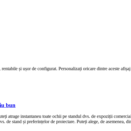
 rentabile și ușor de configurat. Personalizați oricare dintre aceste afișa
ciu bun
teți atrage instantaneu toate ochii pe standul dvs. de expoziții comerciale.
 dvs. de stand și preferințelor de proiectare. Puteți alege, de asemenea, di