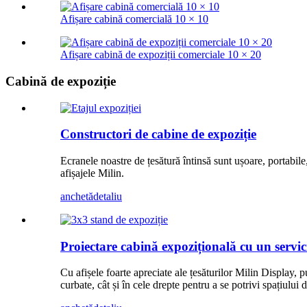
Afișare cabină comercială 10 × 10
Afișare cabină de expoziții comerciale 10 × 20
Cabină de expoziție
Constructori de cabine de expoziție
Ecranele noastre de țesătură întinsă sunt ușoare, portabile,
afișajele Milin.
anchetă
detaliu
Proiectare cabină expozițională cu un servi
Cu afișele foarte apreciate ale țesăturilor Milin Display, pu
curbate, cât și în cele drepte pentru a se potrivi spațiului