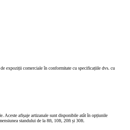
j de expoziții comerciale în conformitate cu specificațiile dvs. cu
 Aceste afișaje artizanale sunt disponibile atât în ​​opțiunile
mensiunea standului de la 8ft, 10ft, 20ft și 30ft.