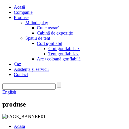
Acasă
Companie
Produse
Milindisplay
Cutie ușoară
Cabină de expoziție
Spațiu de tent
Cort gonflabil
Cort gonflabil - x
Tent gonflabil- v
Arc / coloană gonflabilă
Caz
Asistență și servicii
Contact
English
produse
Acasă