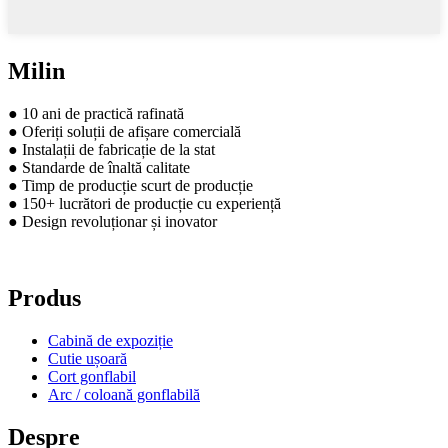
Milin
● 10 ani de practică rafinată
● Oferiți soluții de afișare comercială
● Instalații de fabricație de la stat
● Standarde de înaltă calitate
● Timp de producție scurt de producție
● 150+ lucrători de producție cu experiență
● Design revoluționar și inovator
Produs
Cabină de expoziție
Cutie ușoară
Cort gonflabil
Arc / coloană gonflabilă
Despre