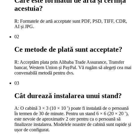
Care este formatul de artă și cerința
acestuia?
R: Formatele de artă acceptate sunt PDF, PSD, TIFF, CDR,
AI și JPG.
02
Ce metode de plată sunt acceptate?
R: Acceptăm plata prin Alibaba Trade Assurance, Transfer
bancar, Western Union și PayPal. Vă rugăm să alegeți cea mai
convenabilă metodă pentru dvs.
03
Cât durează instalarea unui stand?
A: O cabină 3 × 3 (10 × 10 ′) poate fi instalată de o persoană
în termen de 30 de minute. Pentru un stand 6 × 6 (20 × 20 ′),
este nevoie de aproximativ 2 ore pentru ca o persoană să
finalizeze instalarea. Modelele noastre de cabină sunt rapide și
ușor de configurat.