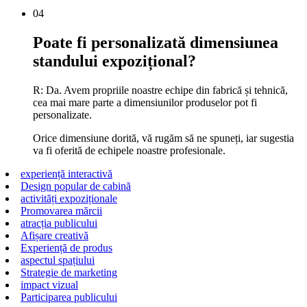
04
Poate fi personalizată dimensiunea
standului expozițional?
R: Da. Avem propriile noastre echipe din fabrică și tehnică,
cea mai mare parte a dimensiunilor produselor pot fi
personalizate.
Orice dimensiune dorită, vă rugăm să ne spuneți, iar sugestia
va fi oferită de echipele noastre profesionale.
experiență interactivă
Design popular de cabină
activități expoziționale
Promovarea mărcii
atracția publicului
Afișare creativă
Experiență de produs
aspectul spațiului
Strategie de marketing
impact vizual
Participarea publicului