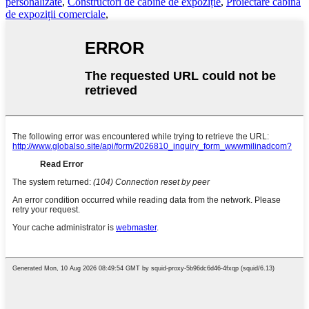
personalizate
,
Constructori de cabine de expoziție
,
Proiectare cabină
de expoziții comerciale
,