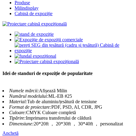
Produse
Milindisplay
Cabină de expoziție
Idei de standuri de expoziție de popularitate
Numele mărcii:
Afișează Milin
Numărul modelului:
ML-EB #25
Material:
Tub de aluminiu/țesătură de tensiune
Format de proiectare:
PDF, PSD, AI, CDR, JPG
Culoare:
CMYK Culoare completă
Tipărire:
Imprimarea transferului de căldură
Dimensiune:
20*20ft ， 20*30ft ， 30*40ft ， personalizat
Anchetă