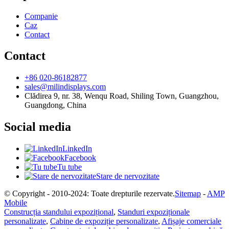
Companie
Caz
Contact
Contact
+86 020-86182877
sales@milindisplays.com
Clădirea 9, nr. 38, Wenqu Road, Shiling Town, Guangzhou,
Guangdong, China
Social media
LinkedIn
Facebook
Tu tube
Stare de nervozitate
© Copyright - 2010-2024: Toate drepturile rezervate.
Sitemap
-
AMP
Mobile
Construcția standului expozițional
,
Standuri expoziționale
personalizate
,
Cabine de expoziție personalizate
,
Afișaje comerciale