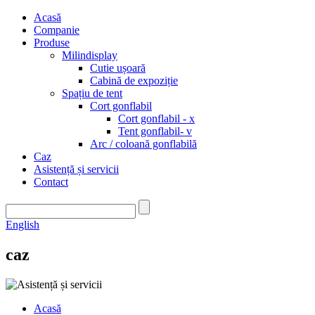
Acasă
Companie
Produse
Milindisplay
Cutie ușoară
Cabină de expoziție
Spațiu de tent
Cort gonflabil
Cort gonflabil - x
Tent gonflabil- v
Arc / coloană gonflabilă
Caz
Asistență și servicii
Contact
English
caz
Acasă