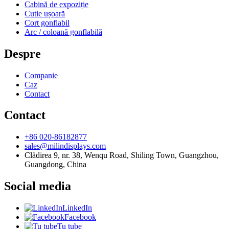
Cabină de expoziție
Cutie ușoară
Cort gonflabil
Arc / coloană gonflabilă
Despre
Companie
Caz
Contact
Contact
+86 020-86182877
sales@milindisplays.com
Clădirea 9, nr. 38, Wenqu Road, Shiling Town, Guangzhou,
Guangdong, China
Social media
LinkedIn
Facebook
Tu tube