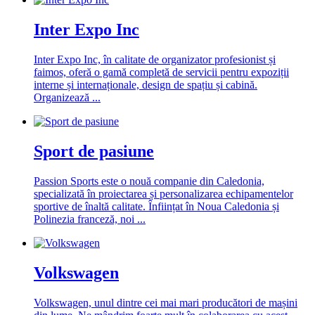
Inter Expo Inc
Inter Expo Inc, în calitate de organizator profesionist și
faimos, oferă o gamă completă de servicii pentru expoziții
interne și internaționale, design de spațiu și cabină.
Organizează ...
Sport de pasiune
Passion Sports este o nouă companie din Caledonia,
specializată în proiectarea și personalizarea echipamentelor
sportive de înaltă calitate. Înființat în Noua Caledonia și
Polinezia franceză, noi ...
Volkswagen
Volkswagen, unul dintre cei mai mari producători de mașini