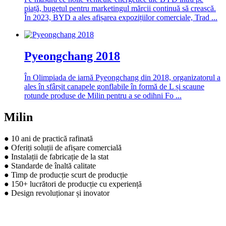
piață, bugetul pentru marketingul mărcii continuă să crească.
În 2023, BYD a ales afișarea expozițiilor comerciale, Trad ...
Pyeongchang 2018
În Olimpiada de iarnă Pyeongchang din 2018, organizatorul a
ales în sfârșit canapele gonflabile în formă de L și scaune
rotunde produse de Milin pentru a se odihni Fo ...
Milin
● 10 ani de practică rafinată
● Oferiți soluții de afișare comercială
● Instalații de fabricație de la stat
● Standarde de înaltă calitate
● Timp de producție scurt de producție
● 150+ lucrători de producție cu experiență
● Design revoluționar și inovator