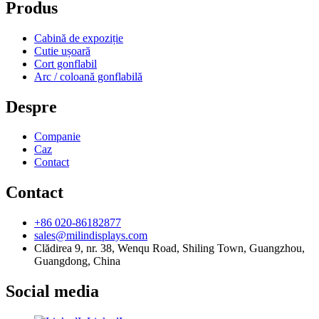
Produs
Cabină de expoziție
Cutie ușoară
Cort gonflabil
Arc / coloană gonflabilă
Despre
Companie
Caz
Contact
Contact
+86 020-86182877
sales@milindisplays.com
Clădirea 9, nr. 38, Wenqu Road, Shiling Town, Guangzhou,
Guangdong, China
Social media