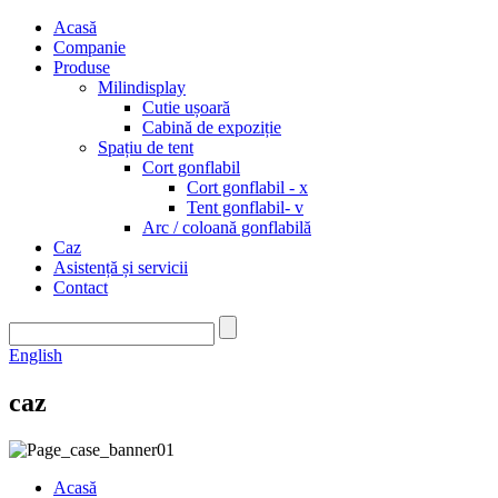
Acasă
Companie
Produse
Milindisplay
Cutie ușoară
Cabină de expoziție
Spațiu de tent
Cort gonflabil
Cort gonflabil - x
Tent gonflabil- v
Arc / coloană gonflabilă
Caz
Asistență și servicii
Contact
English
caz
Acasă