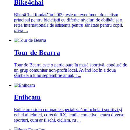
Bike4chai
Bike4Chai fondată în 2009, este un eveniment de ciclism
principal pentru bicicliștii cu diferite niveluri de abilități și o
rețea internațională de asistență pentru sănătate pentru copii,
oferă ...
Tour de Bearra
Tour de Bearra este o participare în masă sportivă, condusă de
un grup comunitar non-profit local. Având loc în a doua
sâmbătă a lunii septembrie anual, t ...
Enihcam
Enihcam este o companie specializată în ochelari sportivi și
ochelari tehnici, corecție RX, lentile corective pentru diverse
sporturi, cum ar fi schi, ciclism, ru ...