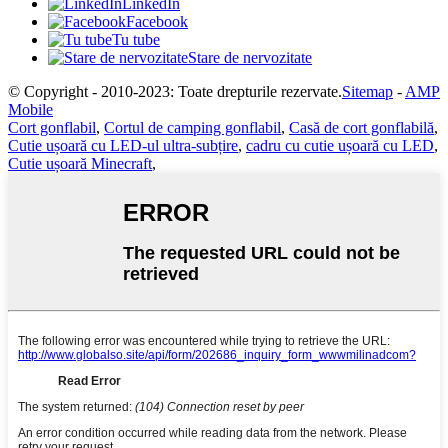
LinkedIn
Facebook
Tu tube
Stare de nervozitate
© Copyright - 2010-2023: Toate drepturile rezervate.
Sitemap
-
AMP
Mobile
Cort gonflabil
,
Cortul de camping gonflabil
,
Casă de cort gonflabilă
,
Cutie ușoară cu LED-ul ultra-subțire
,
cadru cu cutie ușoară cu LED
,
Cutie ușoară Minecraft
,