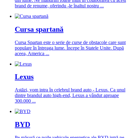
din lume. Ne mândrim foarte mult în colaborarea cu acest
brand de renume, oferindu -le înaltul nostru ...
Cursa spartană
Cursa Spartan este o serie de curse de obstacole care sunt
populare în întreaga lume. Începe în Statele Unite. După
aceea, America ...
Lexus
Astăzi, vom intra în celebrul brand auto - Lexus. Ca unul
dintre brandul auto high-end, Lexus a vândut aproape
300.000 ...
BYD
Pe măsură ce noile vehicule energetice ale BYD intră pe