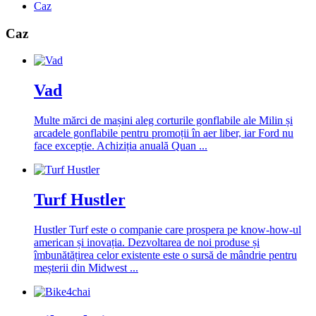
Caz
Caz
Vad
Multe mărci de mașini aleg corturile gonflabile ale Milin și
arcadele gonflabile pentru promoții în aer liber, iar Ford nu
face excepție. Achiziția anuală Quan ...
Turf Hustler
Hustler Turf este o companie care prospera pe know-how-ul
american și inovația. Dezvoltarea de noi produse și
îmbunătățirea celor existente este o sursă de mândrie pentru
meșterii din Midwest ...