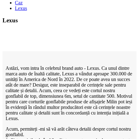
Caz
Lexus
Lexus
Astăzi, vom intra în celebrul brand auto - Lexus. Ca unul dintre
marca auto de înaltă calitate, Lexus a vândut aproape 300.000 de
unități în America de Nord în 2022. De ce poate avea un succes
atât de mare? Desigur, este inseparabil de cerințele sale pentru
calitate și detalii. Acum, ceea ce vedeți este cortul nostru
gonflabil de top, dimensiunea 6m, setul de cantitate 500. Motivul
pentru care corturile gonflabile produse de afișajele Milin pot ieși
în evidență în rândul multor producători este că cerințele noastre
pentru calitate și detalii sunt în concordanță cu intenția inițială a
Lexus.
Acum, permiteți -mi să vă arăt câteva detalii despre cortul nostru
gonflabil.