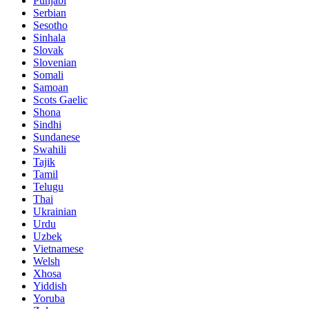
Punjabi
Serbian
Sesotho
Sinhala
Slovak
Slovenian
Somali
Samoan
Scots Gaelic
Shona
Sindhi
Sundanese
Swahili
Tajik
Tamil
Telugu
Thai
Ukrainian
Urdu
Uzbek
Vietnamese
Welsh
Xhosa
Yiddish
Yoruba