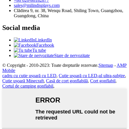
+86 020-86182877
sales@milindisplays.com
Clădirea 9, nr. 38, Wenqu Road, Shiling Town, Guangzhou,
Guangdong, China
Social media
LinkedIn
Facebook
Tu tube
Stare de nervozitate
© Copyright - 2010-2023: Toate drepturile rezervate.
Sitemap
-
AMP
Mobile
cadru cu cutie ușoară cu LED
,
Cutie ușoară cu LED-ul ultra-subțire
,
Cutie ușoară Minecraft
,
Casă de cort gonflabilă
,
Cort gonflabil
,
Cortul de camping gonflabil
,