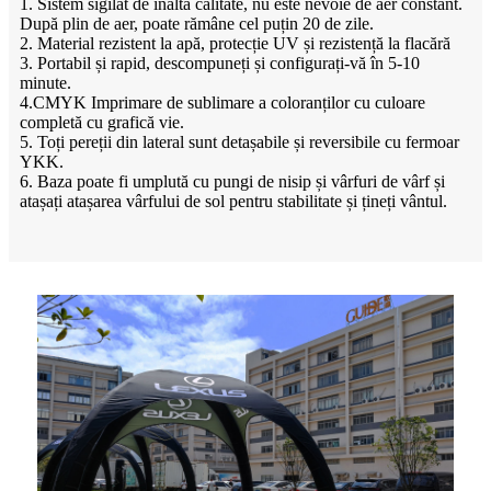
1. Sistem sigilat de înaltă calitate, nu este nevoie de aer constant.
După plin de aer, poate rămâne cel puțin 20 de zile.
2. Material rezistent la apă, protecție UV și rezistență la flacără
3. Portabil și rapid, descompuneți și configurați-vă în 5-10
minute.
4.CMYK Imprimare de sublimare a coloranților cu culoare
completă cu grafică vie.
5. Toți pereții din lateral sunt detașabile și reversibile cu fermoar
YKK.
6. Baza poate fi umplută cu pungi de nisip și vârfuri de vârf și
atașați atașarea vârfului de sol pentru stabilitate și țineți vântul.