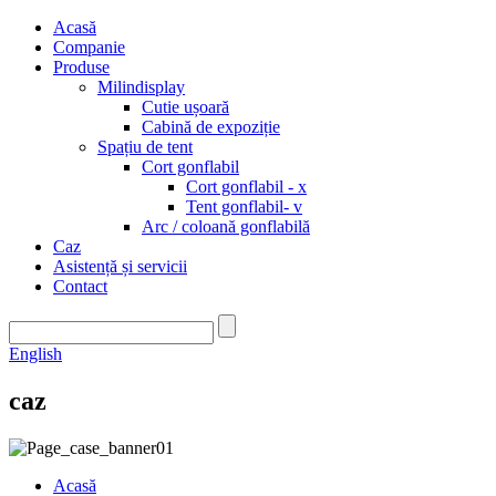
Acasă
Companie
Produse
Milindisplay
Cutie ușoară
Cabină de expoziție
Spațiu de tent
Cort gonflabil
Cort gonflabil - x
Tent gonflabil- v
Arc / coloană gonflabilă
Caz
Asistență și servicii
Contact
English
caz
Acasă