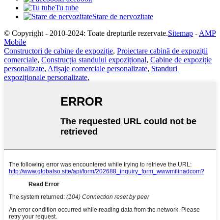
Tu tube
Stare de nervozitate
© Copyright - 2010-2024: Toate drepturile rezervate.
Sitemap
-
AMP
Mobile
Constructori de cabine de expoziție
,
Proiectare cabină de expoziții
comerciale
,
Construcția standului expozițional
,
Cabine de expoziție
personalizate
,
Afișaje comerciale personalizate
,
Standuri
expoziționale personalizate
,