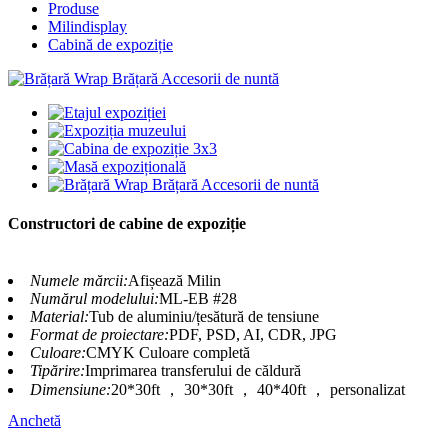
Produse
Milindisplay
Cabină de expoziție
Constructori de cabine de expoziție
Numele mărcii:
Afișează Milin
Numărul modelului:
ML-EB #28
Material:
Tub de aluminiu/țesătură de tensiune
Format de proiectare:
PDF, PSD, AI, CDR, JPG
Culoare:
CMYK Culoare completă
Tipărire:
Imprimarea transferului de căldură
Dimensiune:
20*30ft ， 30*30ft ， 40*40ft ， personalizat
Anchetă