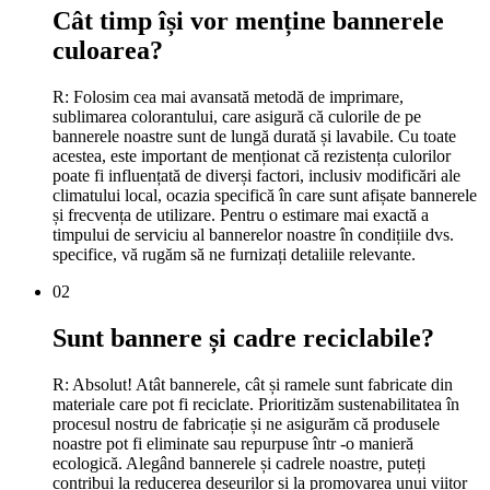
Cât timp își vor menține bannerele
culoarea?
R: Folosim cea mai avansată metodă de imprimare,
sublimarea colorantului, care asigură că culorile de pe
bannerele noastre sunt de lungă durată și lavabile. Cu toate
acestea, este important de menționat că rezistența culorilor
poate fi influențată de diverși factori, inclusiv modificări ale
climatului local, ocazia specifică în care sunt afișate bannerele
și frecvența de utilizare. Pentru o estimare mai exactă a
timpului de serviciu al bannerelor noastre în condițiile dvs.
specifice, vă rugăm să ne furnizați detaliile relevante.
02
Sunt bannere și cadre reciclabile?
R: Absolut! Atât bannerele, cât și ramele sunt fabricate din
materiale care pot fi reciclate. Prioritizăm sustenabilitatea în
procesul nostru de fabricație și ne asigurăm că produsele
noastre pot fi eliminate sau repurpuse într -o manieră
ecologică. Alegând bannerele și cadrele noastre, puteți
contribui la reducerea deșeurilor și la promovarea unui viitor