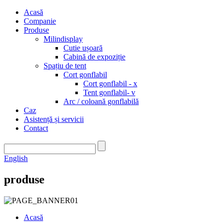
Acasă
Companie
Produse
Milindisplay
Cutie ușoară
Cabină de expoziție
Spațiu de tent
Cort gonflabil
Cort gonflabil - x
Tent gonflabil- v
Arc / coloană gonflabilă
Caz
Asistență și servicii
Contact
English
produse
Acasă