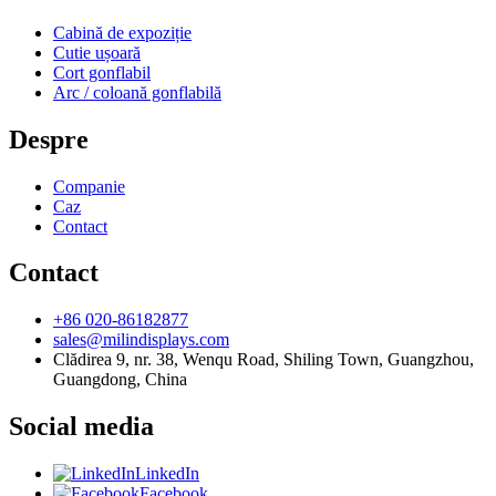
Cabină de expoziție
Cutie ușoară
Cort gonflabil
Arc / coloană gonflabilă
Despre
Companie
Caz
Contact
Contact
+86 020-86182877
sales@milindisplays.com
Clădirea 9, nr. 38, Wenqu Road, Shiling Town, Guangzhou,
Guangdong, China
Social media
LinkedIn
Facebook