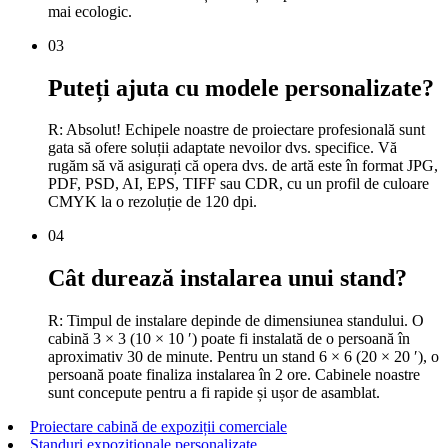
mai ecologic.
03
Puteți ajuta cu modele personalizate?
R: Absolut! Echipele noastre de proiectare profesională sunt
gata să ofere soluții adaptate nevoilor dvs. specifice. Vă
rugăm să vă asigurați că opera dvs. de artă este în format JPG,
PDF, PSD, AI, EPS, TIFF sau CDR, cu un profil de culoare
CMYK la o rezoluție de 120 dpi.
04
Cât durează instalarea unui stand?
R: Timpul de instalare depinde de dimensiunea standului. O
cabină 3 × 3 (10 × 10 ′) poate fi instalată de o persoană în
aproximativ 30 de minute. Pentru un stand 6 × 6 (20 × 20 ′), o
persoană poate finaliza instalarea în 2 ore. Cabinele noastre
sunt concepute pentru a fi rapide și ușor de asamblat.
Proiectare cabină de expoziții comerciale
Standuri expoziționale personalizate