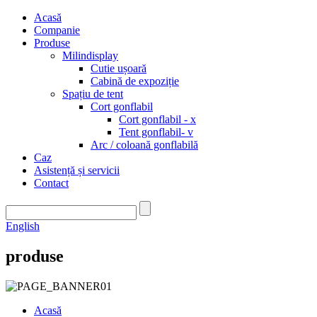
Acasă
Companie
Produse
Milindisplay
Cutie ușoară
Cabină de expoziție
Spațiu de tent
Cort gonflabil
Cort gonflabil - x
Tent gonflabil- v
Arc / coloană gonflabilă
Caz
Asistență și servicii
Contact
English
produse
Acasă