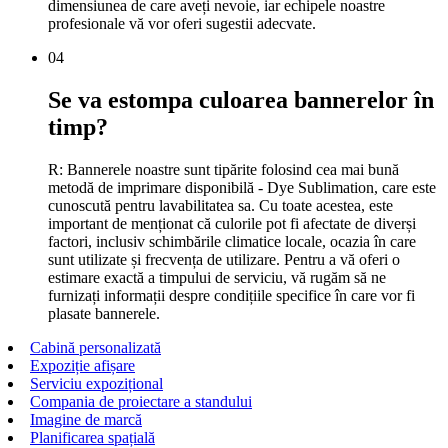
dimensiunea de care aveți nevoie, iar echipele noastre
profesionale vă vor oferi sugestii adecvate.
04
Se va estompa culoarea bannerelor în
timp?
R: Bannerele noastre sunt tipărite folosind cea mai bună
metodă de imprimare disponibilă - Dye Sublimation, care este
cunoscută pentru lavabilitatea sa. Cu toate acestea, este
important de menționat că culorile pot fi afectate de diverși
factori, inclusiv schimbările climatice locale, ocazia în care
sunt utilizate și frecvența de utilizare. Pentru a vă oferi o
estimare exactă a timpului de serviciu, vă rugăm să ne
furnizați informații despre condițiile specifice în care vor fi
plasate bannerele.
Cabină personalizată
Expoziție afișare
Serviciu expozițional
Compania de proiectare a standului
Imagine de marcă
Planificarea spațială