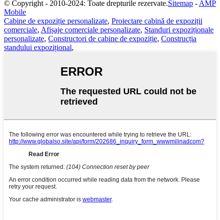
© Copyright - 2010-2024: Toate drepturile rezervate.
Sitemap
-
AMP
Mobile
Cabine de expoziție personalizate
,
Proiectare cabină de expoziții
comerciale
,
Afișaje comerciale personalizate
,
Standuri expoziționale
personalizate
,
Constructori de cabine de expoziție
,
Construcția
standului expozițional
,