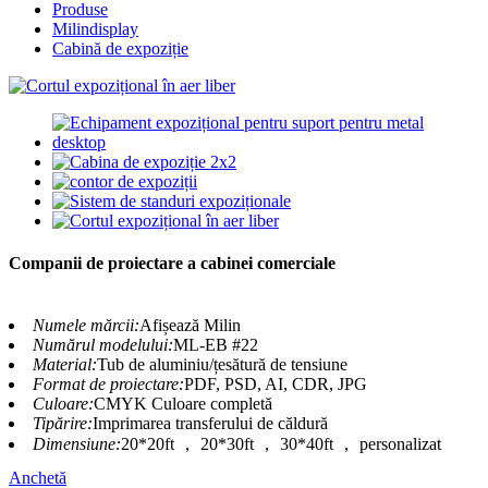
Produse
Milindisplay
Cabină de expoziție
Companii de proiectare a cabinei comerciale
Numele mărcii:
Afișează Milin
Numărul modelului:
ML-EB #22
Material:
Tub de aluminiu/țesătură de tensiune
Format de proiectare:
PDF, PSD, AI, CDR, JPG
Culoare:
CMYK Culoare completă
Tipărire:
Imprimarea transferului de căldură
Dimensiune:
20*20ft ， 20*30ft ， 30*40ft ， personalizat
Anchetă