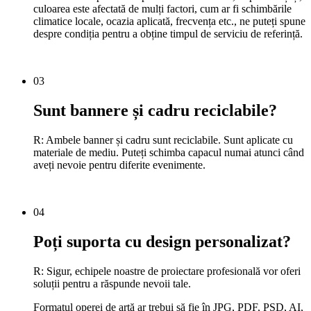
culoarea este afectată de mulți factori, cum ar fi schimbările
climatice locale, ocazia aplicată, frecvența etc., ne puteți spune
despre condiția pentru a obține timpul de serviciu de referință.
03
Sunt bannere și cadru reciclabile?
R: Ambele banner și cadru sunt reciclabile. Sunt aplicate cu
materiale de mediu. Puteți schimba capacul numai atunci când
aveți nevoie pentru diferite evenimente.
04
Poți suporta cu design personalizat?
R: Sigur, echipele noastre de proiectare profesională vor oferi
soluții pentru a răspunde nevoii tale.
Formatul operei de artă ar trebui să fie în JPG, PDF, PSD, AI,