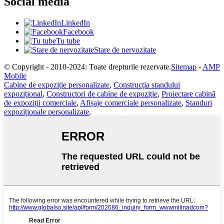
Social media
LinkedIn
Facebook
Tu tube
Stare de nervozitate
© Copyright - 2010-2024: Toate drepturile rezervate.
Sitemap
-
AMP
Mobile
Cabine de expoziție personalizate
,
Construcția standului
expozițional
,
Constructori de cabine de expoziție
,
Proiectare cabină
de expoziții comerciale
,
Afișaje comerciale personalizate
,
Standuri
expoziționale personalizate
,