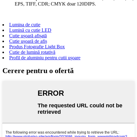
EPS, TIFF, CDR; CMYK doar 120DIPS.
Lumina de cutie
Lumină cu cutie LED
Cutie ușoară afișată
Cutie ușoară de afiș
Produs Fotografie Light Box
Cutie de lumină rotativă
Profil de aluminiu pentru cutii ușoare
Cerere pentru o ofertă