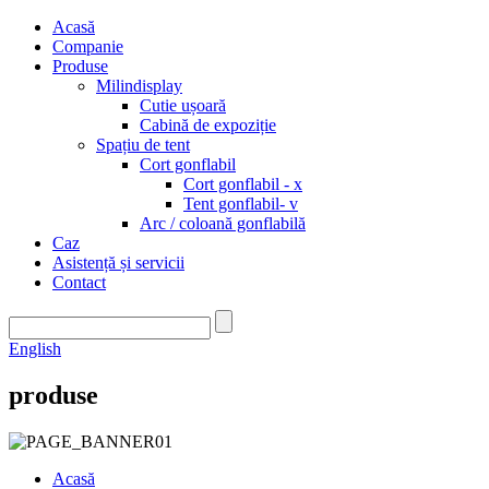
Acasă
Companie
Produse
Milindisplay
Cutie ușoară
Cabină de expoziție
Spațiu de tent
Cort gonflabil
Cort gonflabil - x
Tent gonflabil- v
Arc / coloană gonflabilă
Caz
Asistență și servicii
Contact
English
produse
Acasă