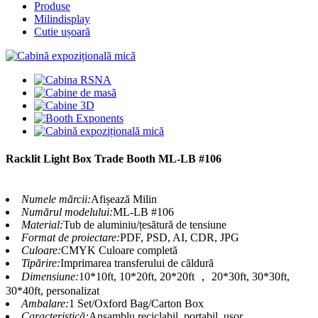
Produse
Milindisplay
Cutie ușoară
Racklit Light Box Trade Booth ML-LB #106
Numele mărcii:
Afișează Milin
Numărul modelului:
ML-LB #106
Material:
Tub de aluminiu/țesătură de tensiune
Format de proiectare:
PDF, PSD, AI, CDR, JPG
Culoare:
CMYK Culoare completă
Tipărire:
Imprimarea transferului de căldură
Dimensiune:
10*10ft, 10*20ft, 20*20ft ， 20*30ft, 30*30ft,
30*40ft, personalizat
Ambalare:
1 Set/Oxford Bag/Carton Box
Caracteristică:
Ansamblu reciclabil, portabil, ușor