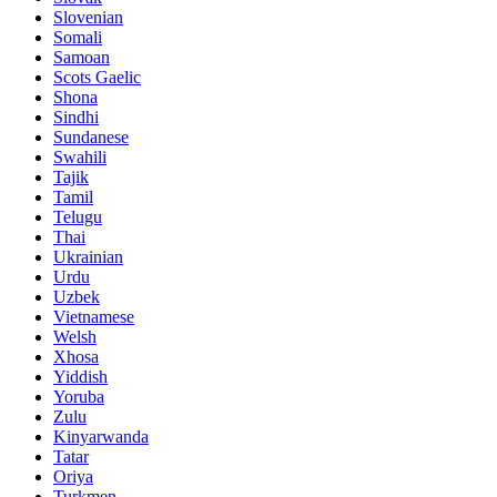
Slovenian
Somali
Samoan
Scots Gaelic
Shona
Sindhi
Sundanese
Swahili
Tajik
Tamil
Telugu
Thai
Ukrainian
Urdu
Uzbek
Vietnamese
Welsh
Xhosa
Yiddish
Yoruba
Zulu
Kinyarwanda
Tatar
Oriya
Turkmen