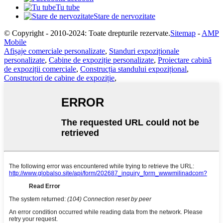
Tu tube
Stare de nervozitate
© Copyright - 2010-2024: Toate drepturile rezervate.
Sitemap
-
AMP
Mobile
Afișaje comerciale personalizate
,
Standuri expoziționale
personalizate
,
Cabine de expoziție personalizate
,
Proiectare cabină
de expoziții comerciale
,
Construcția standului expozițional
,
Constructori de cabine de expoziție
,