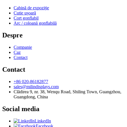
Cabină de expoziție
Cutie ușoară
Cort gonflabil
Arc / coloană gonflabilă
Despre
Companie
Caz
Contact
Contact
+86 020-86182877
sales@milindisplays.com
Clădirea 9, nr. 38, Wenqu Road, Shiling Town, Guangzhou,
Guangdong, China
Social media
LinkedIn
Facebook