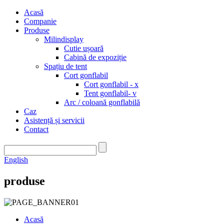
Acasă
Companie
Produse
Milindisplay
Cutie ușoară
Cabină de expoziție
Spațiu de tent
Cort gonflabil
Cort gonflabil - x
Tent gonflabil- v
Arc / coloană gonflabilă
Caz
Asistență și servicii
Contact
English
produse
Acasă