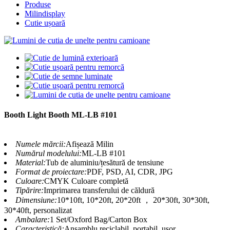
Produse
Milindisplay
Cutie ușoară
Booth Light Booth ML-LB #101
Numele mărcii:
Afișează Milin
Numărul modelului:
ML-LB #101
Material:
Tub de aluminiu/țesătură de tensiune
Format de proiectare:
PDF, PSD, AI, CDR, JPG
Culoare:
CMYK Culoare completă
Tipărire:
Imprimarea transferului de căldură
Dimensiune:
10*10ft, 10*20ft, 20*20ft ， 20*30ft, 30*30ft,
30*40ft, personalizat
Ambalare:
1 Set/Oxford Bag/Carton Box
Caracteristică:
Ansamblu reciclabil, portabil, ușor