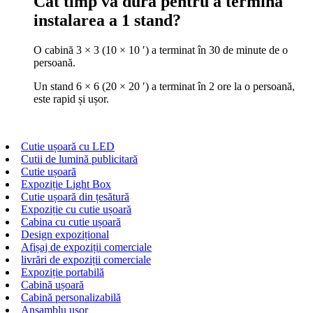
Cât timp va dura pentru a termina
instalarea a 1 stand?
O cabină 3 × 3 (10 × 10 ′) a terminat în 30 de minute de o
persoană.
Un stand 6 × 6 (20 × 20 ′) a terminat în 2 ore la o persoană,
este rapid și ușor.
Cutie ușoară cu LED
Cutii de lumină publicitară
Cutie ușoară
Expoziție Light Box
Cutie ușoară din țesătură
Expoziție cu cutie ușoară
Cabina cu cutie ușoară
Design expozițional
Afișaj de expoziții comerciale
livrări de expoziții comerciale
Expoziție portabilă
Cabină ușoară
Cabină personalizabilă
Ansamblu ușor