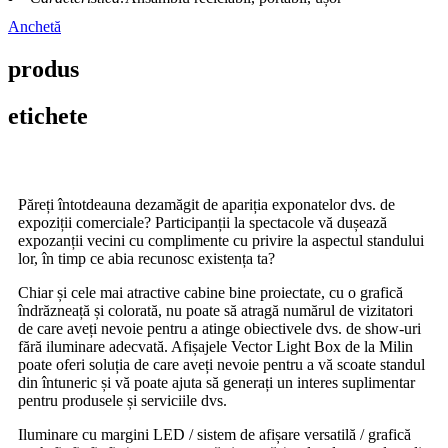
Anchetă
produs
etichete
Păreți întotdeauna dezamăgit de apariția exponatelor dvs. de
expoziții comerciale? Participanții la spectacole vă dușează
expozanții vecini cu complimente cu privire la aspectul standului
lor, în timp ce abia recunosc existența ta?
Chiar și cele mai atractive cabine bine proiectate, cu o grafică
îndrăzneață și colorată, nu poate să atragă numărul de vizitatori
de care aveți nevoie pentru a atinge obiectivele dvs. de show-uri
fără iluminare adecvată. Afișajele Vector Light Box de la Milin
poate oferi soluția de care aveți nevoie pentru a vă scoate standul
din întuneric și vă poate ajuta să generați un interes suplimentar
pentru produsele și serviciile dvs.
Iluminare cu margini LED / sistem de afișare versatilă / grafică