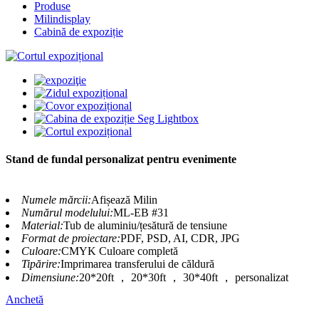
Produse
Milindisplay
Cabină de expoziție
Stand de fundal personalizat pentru evenimente
Numele mărcii:
Afișează Milin
Numărul modelului:
ML-EB #31
Material:
Tub de aluminiu/țesătură de tensiune
Format de proiectare:
PDF, PSD, AI, CDR, JPG
Culoare:
CMYK Culoare completă
Tipărire:
Imprimarea transferului de căldură
Dimensiune:
20*20ft ， 20*30ft ， 30*40ft ， personalizat
Anchetă