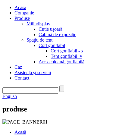
Acasă
Companie
Produse
Milindisplay
Cutie ușoară
Cabină de expoziție
Spațiu de tent
Cort gonflabil
Cort gonflabil - x
Tent gonflabil- v
Arc / coloană gonflabilă
Caz
Asistență și servicii
Contact
English
produse
Acasă