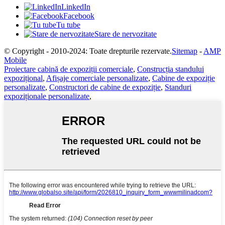
LinkedIn
Facebook
Tu tube
Stare de nervozitate
© Copyright - 2010-2024: Toate drepturile rezervate.
Sitemap
-
AMP
Mobile
Proiectare cabină de expoziții comerciale
,
Construcția standului
expozițional
,
Afișaje comerciale personalizate
,
Cabine de expoziție
personalizate
,
Constructori de cabine de expoziție
,
Standuri
expoziționale personalizate
,