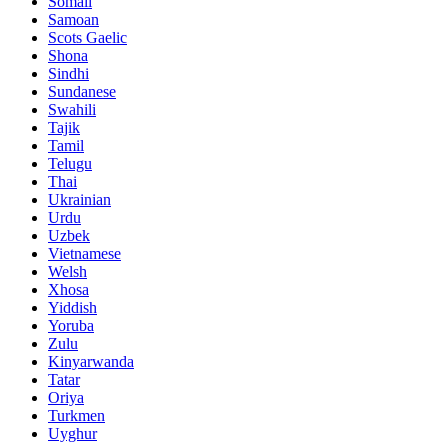
Somali
Samoan
Scots Gaelic
Shona
Sindhi
Sundanese
Swahili
Tajik
Tamil
Telugu
Thai
Ukrainian
Urdu
Uzbek
Vietnamese
Welsh
Xhosa
Yiddish
Yoruba
Zulu
Kinyarwanda
Tatar
Oriya
Turkmen
Uyghur