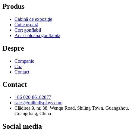
Produs
Cabină de expoziție
Cutie ușoară
Cort gonflabil
Arc / coloană gonflabilă
Despre
Companie
Caz
Contact
Contact
+86 020-86182877
sales@milindisplays.com
Clădirea 9, nr. 38, Wenqu Road, Shiling Town, Guangzhou,
Guangdong, China
Social media